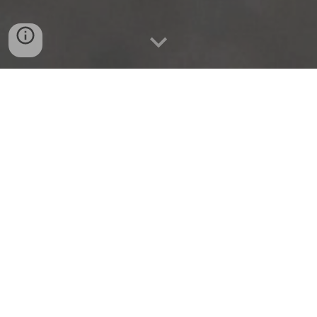
Grafisk formgivning med
ingenjörsmässig precision
Kontaktuppgifter:
slundig.se
anna@slundig.se